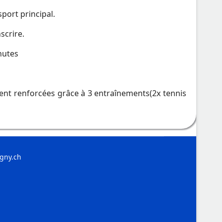
port principal.
scrire.
nutes
aient renforcées grâce à 3 entraînements(2x tennis
gny.ch