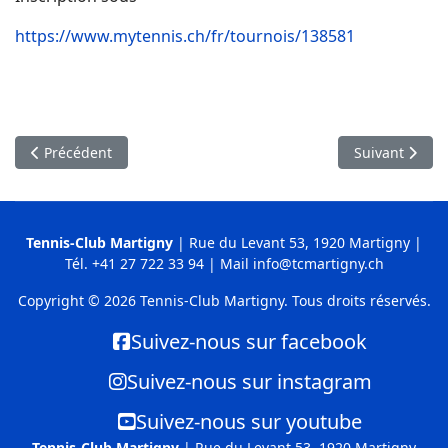
https://www.mytennis.ch/fr/tournois/138581
Article précédent : Ecole de tennis
Article suivan
Précédent
Suivant
Tennis-Club Martigny
| Rue du Levant 53, 1920 Martigny |
Tél.
+41 27 722 33 94
| Mail
info@tcmartigny.ch
Copyright © 2026 Tennis-Club Martigny. Tous droits réservés.
Suivez-nous sur facebook
Suivez-nous sur instagram
Suivez-nous sur youtube
Tennis-Club Martigny
|
Rue du Levant 53, 1920 Martigny